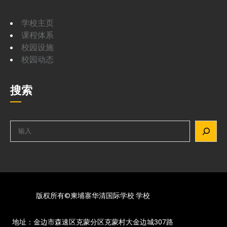
学校主页
课程体系
校园设施
校园动态
搜索
S
e
a
r
c
h
版权所有©柬埔寨华清国际学校 学校
地址：金边市森速区克蒙分区克蒙村大金边城307路