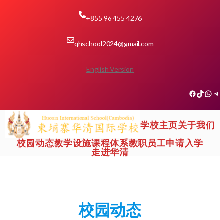
跳
至
+855 96 455 4276
内
容
qhschool2024@gmail.com
English Version
Facebook
TikTok
微信
Telegram
学校主页
关于我们
校园动态
教学设施
课程体系
教职员工
申请入学
走进华清
校园动态