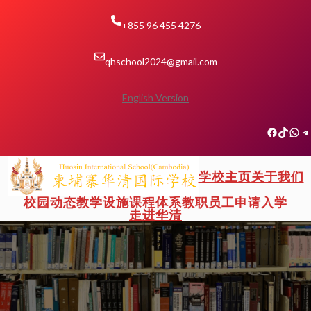
跳
至
+855 96 455 4276
内
容
qhschool2024@gmail.com
English Version
Facebook
TikTok
微信
Telegram
学校主页
关于我们
校园动态
教学设施
课程体系
教职员工
申请入学
走进华清