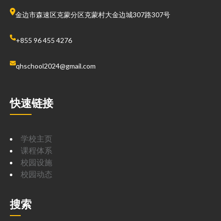
金边市森速区克蒙分区克蒙村大金边城307路307号
+855 96 455 4276
qhschool2024@gmail.com
快速链接
学校主页
课程体系
校园设施
校园动态
搜索